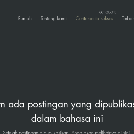
GET QUOTE
Rumah
Tentang kami
Cerita-cerita sukses
Terba
m ada postingan yang dipublika
dalam bahasa ini
Setelah postingan dipublikasikan, Anda akan melihatnya di sini.