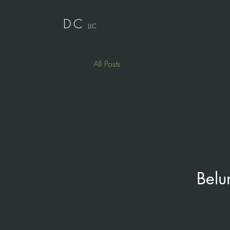
DC
LLC
All Posts
Belu