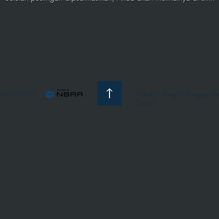
ominion LLC
Didesain dengan bangga
ole
Group