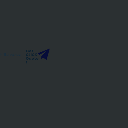
Get
h The Moten
CLICK
Quote
!